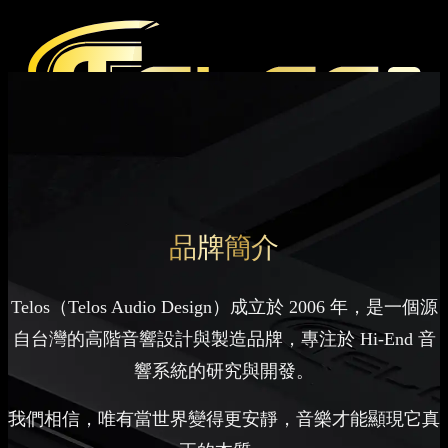
產品
媒體
品牌簡介
媒體評論
雜誌報導
Hi-End 音響展
支援
Telos（Telos Audio Design）成立於 2006 年，是一個源
自台灣的高階音響設計與製造品牌，專注於 Hi-End 音
下載中心
官方產品保固條款
經銷據點
響系統的研究與開發。
我們相信，唯有當世界變得更安靜，音樂才能顯現它真
海外
台灣