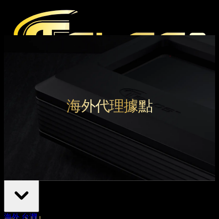
產品
媒體
海外代理據點
媒體評論
雜誌報導
Hi-End 音響展
支援
下載中心
官方產品保固條款
經銷據點
海外
台灣