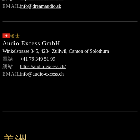
EMAIL
info@dreamaudio.sk
瑞士
Audio Excess GmbH
Winkelstrasse 345, 4234 Zullwil, Canton of Solothurn
電話
+41 76 349 51 99
網站
https://audio-excess.ch/
EMAIL
info@audio-excess.ch