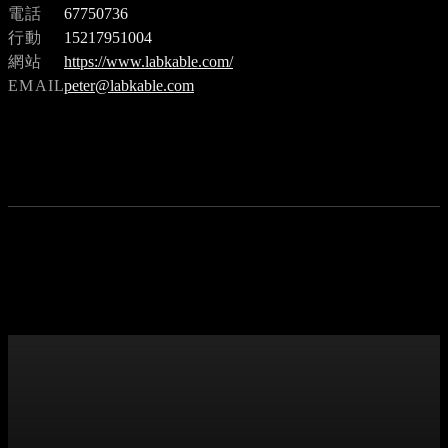
電話
67750736
行動
15217951004
網站
https://www.labkable.com/
EMAIL
peter@labkable.com