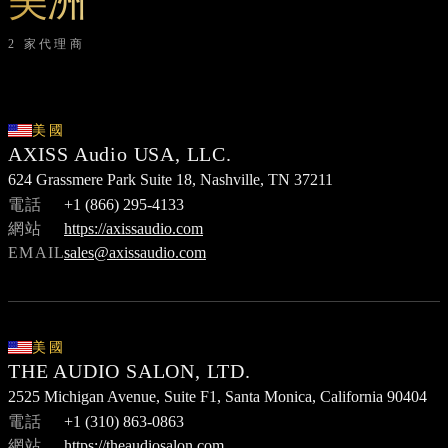
美洲
2 家代理商
美國
AXISS Audio USA, LLC.
624 Grassmere Park Suite 18, Nashville, TN 37211
電話
+1 (866) 295-4133
網站
https://axissaudio.com
EMAIL
sales@axissaudio.com
美國
THE AUDIO SALON, LTD.
2525 Michigan Avenue, Suite F1, Santa Monica, California 90404
電話
+1 (310) 863-0863
網站
https://theaudiosalon.com