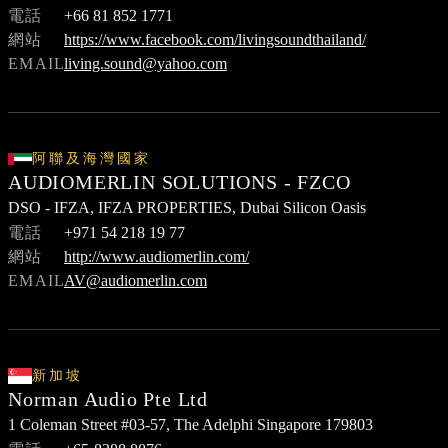
電話
+66 81 852 1771
網站
https://www.facebook.com/livingsoundthailand/
EMAIL
living.sound@yahoo.com
阿聯及海灣國家
AUDIOMERLIN SOLUTIONS - FZCO
DSO - IFZA, IFZA PROPERTIES, Dubai Silicon Oasis
電話
+971 54 218 19 77
網站
http://www.audiomerlin.com/
EMAIL
AV@audiomerlin.com
新加坡
Norman Audio Pte Ltd
1 Coleman Street #03-57, The Adelphi Singapore 179803