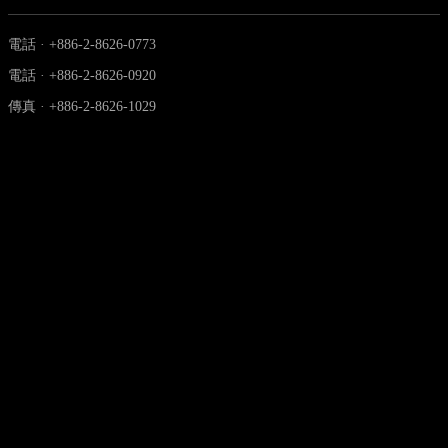
電話 · +886-2-8626-0773
電話 · +886-2-8626-0920
傳真 · +886-2-8626-1029
info@telos-audio.com.tw
資訊
© 2008–2026 Telos Audio Design.
版權所有
隱私權政策
｜
服務條款