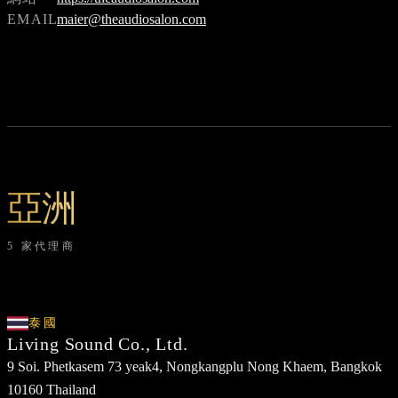
EMAIL
maier@theaudiosalon.com
亞洲
5 家代理商
泰國
Living Sound Co., Ltd.
9 Soi. Phetkasem 73 yeak4, Nongkangplu Nong Khaem, Bangkok
10160 Thailand