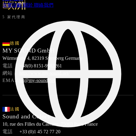
歐洲
音響診斷
關於
聯絡我們
5 家代理商
德國
MY SOUND GmbH
Würmstraße 4, 82319 Starnberg Germany
電話
+48(0) 8151-9982261
網站
http://www.my-sound.net/
EMAIL
wl@my-sound.net
法國
Sound and Colors
10, rue des Filles du Calvaire, 75003 Paris France
電話
+33 (0)1 45 72 77 20