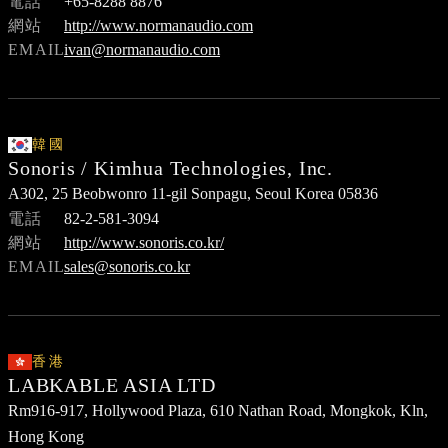
電話
+65-8288 8876
網站
http://www.normanaudio.com
EMAIL
ivan@normanaudio.com
韓國
Sonoris / Kimhua Technologies, Inc.
A302, 25 Beobwonro 11-gil Sonpagu, Seoul Korea 05836
電話
82-2-581-3094
網站
http://www.sonoris.co.kr/
EMAIL
sales@sonoris.co.kr
香港
LABKABLE ASIA LTD
Rm916-917, Hollywood Plaza, 610 Nathan Road, Mongkok, Kln,
Hong Kong