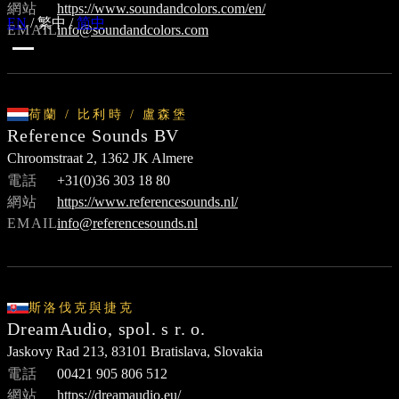
網站
https://www.soundandcolors.com/en/
EN
/
繁中
/
简中
EMAIL
info@soundandcolors.com
荷蘭 / 比利時 / 盧森堡
Reference Sounds BV
Chroomstraat 2, 1362 JK Almere
電話
+31(0)36 303 18 80
網站
https://www.referencesounds.nl/
EMAIL
info@referencesounds.nl
斯洛伐克與捷克
DreamAudio, spol. s r. o.
Jaskovy Rad 213, 83101 Bratislava, Slovakia
電話
00421 905 806 512
網站
https://dreamaudio.eu/