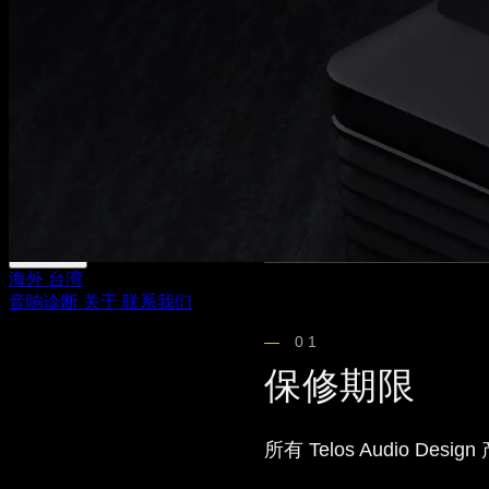
媒体
媒体评论
杂志报道
Hi-End 音响展
支持
下载中心
官方产品保固条款
经销据点
海外
台湾
音响诊断
关于
联系我们
01
保修期限
所有 Telos Audio D