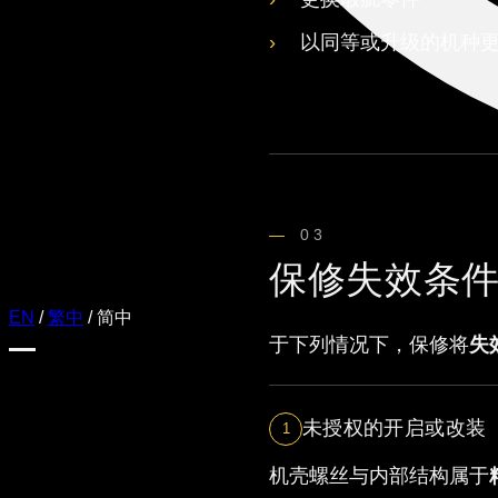
以同等或升级的机种
03
保修失效条
EN
/
繁中
/
简中
于下列情况下，保修将
失
未授权的开启或改装
1
机壳螺丝与内部结构属于