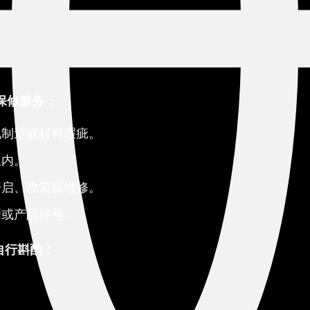
保修服务：
现制造或材料瑕疵。
限内。
开启、改装或维修。
明或产品序号。
得自行斟酌：