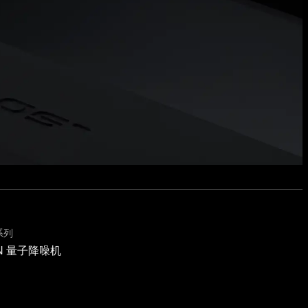
 系列
o N 量子降噪机