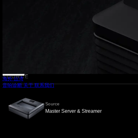
媒体
媒体评论
杂志报道
Hi-End 音响展
支持
下载中心
官方产品保固条款
经销据点
SOURCE
海外
台湾
音响诊断
关于
联系我们
Source
Master Server & Streamer