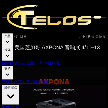
产品
2025年4月13日
← Hi-End 音响展
2025 美国芝加哥 AXPONA 音响展 4/11–13
媒体
媒体评论
杂志报道
Hi-End 音响展
支持
下载中心
官方产品保固条款
经销据点
海外
台湾