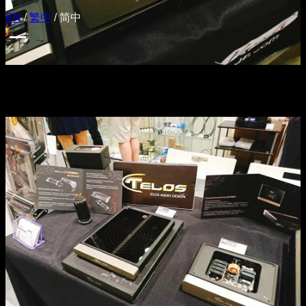
EN
/
繁中
/
简中