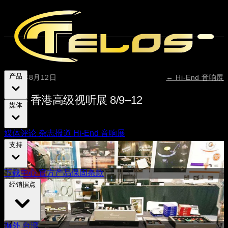
产品
2018年8月12日
← Hi-End 音响展
2018 香港高级视听展 8/9–12
媒体
媒体评论
杂志报道
Hi-End 音响展
支持
下载中心
官方产品保固条款
经销据点
海外
台湾